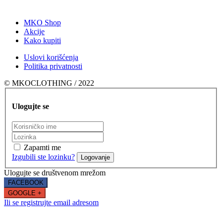
MKO Shop
Akcije
Kako kupiti
Uslovi korišćenja
Politika privatnosti
© MKOCLOTHING / 2022
Ulogujte se
Zapamti me
Izgubili ste lozinku?
Logovanje
Ulogujte se društvenom mrežom
FACEBOOK
GOOGLE +
Ili se registrujte email adresom