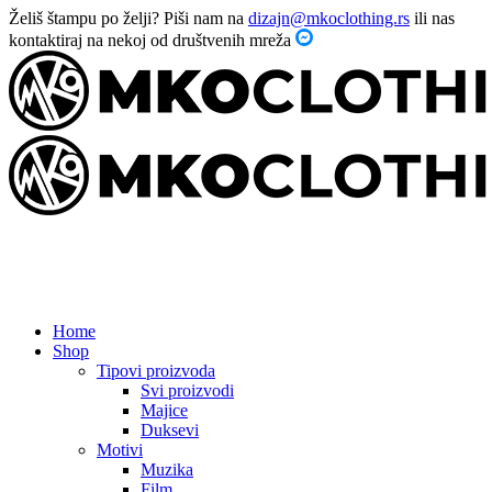
Želiš štampu po želji? Piši nam na
dizajn@mkoclothing.rs
ili nas
kontaktiraj na nekoj od društvenih mreža
Home
Shop
Tipovi proizvoda
Svi proizvodi
Majice
Duksevi
Motivi
Muzika
Film