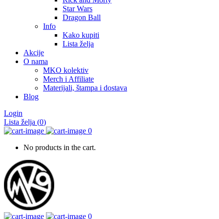
Star Wars
Dragon Ball
Info
Kako kupiti
Lista želja
Akcije
O nama
MKO kolektiv
Merch i Affiliate
Materijali, štampa i dostava
Blog
Login
Lista želja
(
0
)
0
No products in the cart.
0