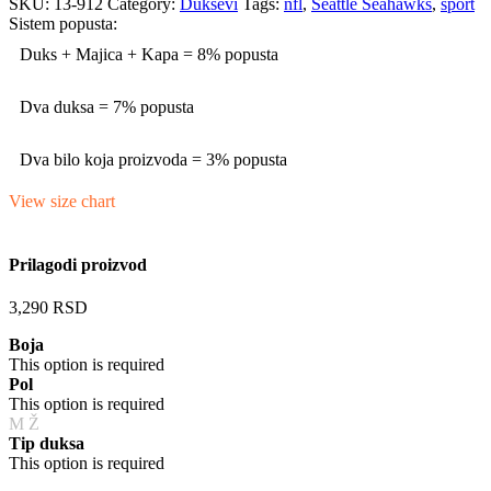
SKU:
13-912
Category:
Duksevi
Tags:
nfl
,
Seattle Seahawks
,
sport
Sistem popusta:
Duks + Majica + Kapa = 8% popusta
Dva duksa = 7% popusta
Dva bilo koja proizvoda = 3% popusta
View size chart
Prilagodi proizvod
3,290
RSD
Boja
This option is required
Pol
This option is required
M
Ž
Tip duksa
This option is required