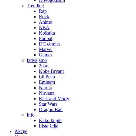
Novogodisnji
Trending
Rap
Rock
Anime
NBA
Košarka
Fudbal
DC comics
Marvel
Games
Izdvajamo
2pac
Kobe Bryant
Lil Peep
Eminem
Naruto
Nirvana
Rick and Morty
Star Wars
Dragon Ball
Info
Kako kupiti
Lista želja
Akcije