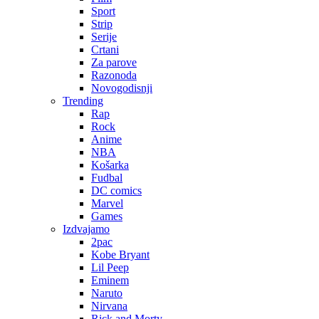
Sport
Strip
Serije
Crtani
Za parove
Razonoda
Novogodisnji
Trending
Rap
Rock
Anime
NBA
Košarka
Fudbal
DC comics
Marvel
Games
Izdvajamo
2pac
Kobe Bryant
Lil Peep
Eminem
Naruto
Nirvana
Rick and Morty