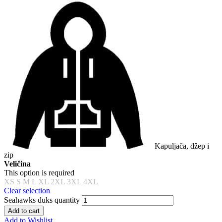
Kapuljača, džep i
zip
Veličina
This option is required
XS
S
M
L
XL
2XL
3XL
4XL
Clear selection
Seahawks duks quantity
Add to cart
Add to Wishlist