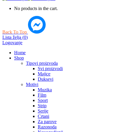
No products in the cart.
Back To Top
Lista želja
(
0
)
Logovanje
Home
Shop
Tipovi proizvoda
Svi proizvodi
Majice
Duksevi
Motivi
Muzika
Film
Sport
Strip
Serije
Crtani
Za parove
Razonoda