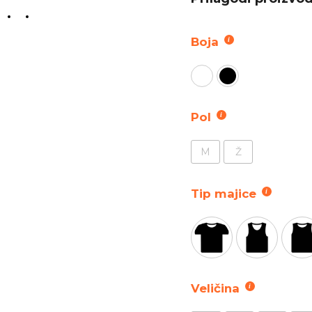
Boja
Pol
M
Ž
Tip majice
Veličina