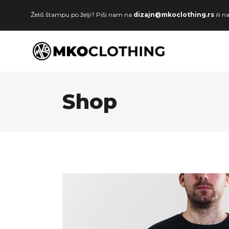
Želiš štampu po želji? Piši nam na
dizajn@mkoclothing.rs
ili 
Shop
Svi proizvodi
Muzika
Majice
Film
Duksevi
Sport
Strip
Serije
Crtani
Za parove
Razonoda