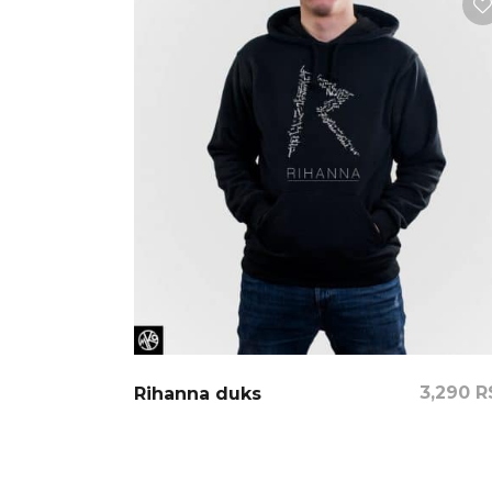
3,290
R
Rihanna duks