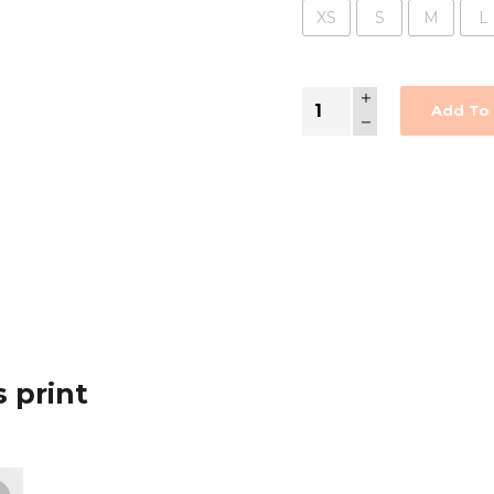
XS
S
M
L
Rihanna
Add To 
majica
quantity
 print