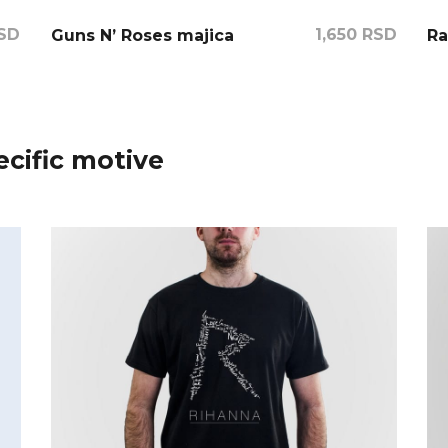
SD
1,650
RSD
Guns N’ Roses majica
Ra
cific motive