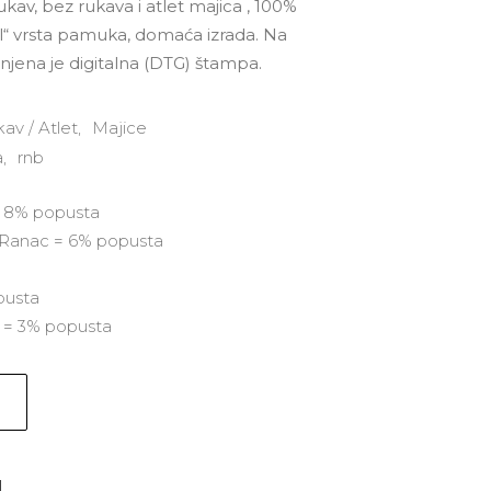
ukav, bez rukava i atlet majica , 100%
“ vrsta pamuka, domaća izrada. Na
jena je digitalna (DTG) štampa.
kav / Atlet
,
Majice
a
,
rnb
= 8% popusta
i Ranac = 6% popusta
a
pusta
a = 3% popusta
d