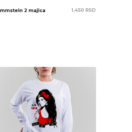
1,450
RSD
mmstein 2 majica