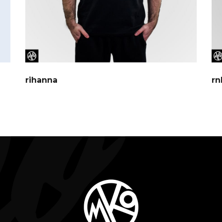
rihanna
rn