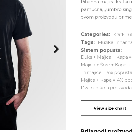
Rihanna majica kratki r
i
Games
Dragon Ball
pamučna, „umbro singl
ovom proizvodu primen
Categories:
Kratki ru
Tags:
Muzika
,
rihann
Sistem popusta:
Duks + Majica + Kapa 
Majica + Šorc + Kapa il
Tri majice = 5% popust
Majica + Kapa = 4% po
Dva bilo koja proizvod
View size chart
Prilagodi proizvo