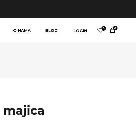
0
0
O NAMA
BLOG
LOGIN
Kako kupiti
Lista želja
 majica
ty