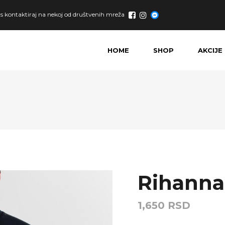
nas kontaktiraj na nekoj od društvenih mreža
HOME
SHOP
AKCIJE
Rap
2pac
Rock
Kobe Bryant
Anime
Lil Peep
NBA
Eminem
Rihanna
Košarka
Naruto
Fudbal
Nirvana
1,650
RSD
DC comics
Rick and Mor
Marvel
Star Wars